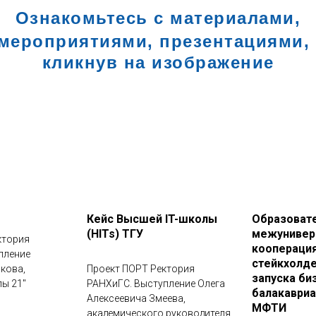
Ознакомьтесь с материалами,
мероприятиями, презентациями, 
кликнув на изображение
Кейс Высшей IT-школы
Образовате
(HITs) ТГУ
межунивер
ктория
кооперация
пление
стейкхолде
кова,
Проект ПОРТ Ректория
запуска би
лы 21"
РАНХиГС. Выступление Олега
балакавриа
Алексеевича Змеева,
МФТИ
академического руководителя