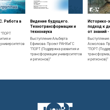
. Работа в
Видение будущего.
Историко-
Технотрансформации и
подход к ди
технонаука
от знаний 
 "ПОРТ
ития и
Выступление Альберта
Выступление
университетов
Ефимова. Проект РАНХиГС
Асмолова. П
"ПОРТ (Поддержка развития и
"ПОРТ (Подде
трансформации университетов
трансформац
и регионов)"
и регионов)"