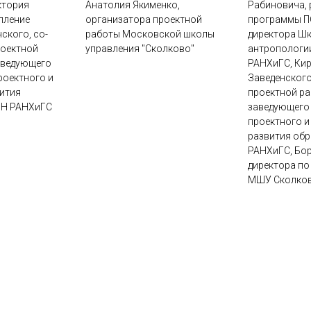
ктория
Анатолия Якименко,
Рабиновича, 
пление
организатора проектной
программы П
ского, со-
работы Московской школы
директора Ш
роектной
управления "Сколково"
антропологи
аведующего
РАНХиГС, Ки
роектного и
Заведенского
ития
проектной ра
ОН РАНХиГС
заведующего
проектного 
развития об
РАНХиГС, Бор
директора по
МШУ Сколко