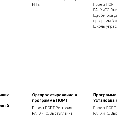
HITs
Проект ПОРТ
РАНХиГС. Выс
Щербенока, д
программ ба
Школы управ
чник
Оргпроектирование в
Программа 
программе ПОРТ
Установка 
сный
Проект ПОРТ Ректория
Проект ПОРТ
РАНХиГС. Выступление
РАНХиГС. Выс