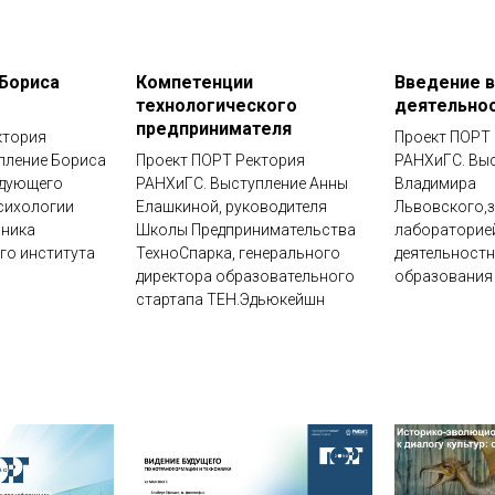
Бориса
Компетенции
Введение в
технологического
деятельно
предпринимателя
ктория
Проект ПОРТ
пление Бориса
Проект ПОРТ Ректория
РАНХиГС. Вы
едующего
РАНХиГС. Выступление Анны
Владимира
сихологии
Елашкиной, руководителя
Львовского,
ьника
Школы Предпринимательства
лабораторие
го института
ТехноСпарка, генерального
деятельност
директора образовательного
образования
стартапа ТЕН.Эдьюкейшн