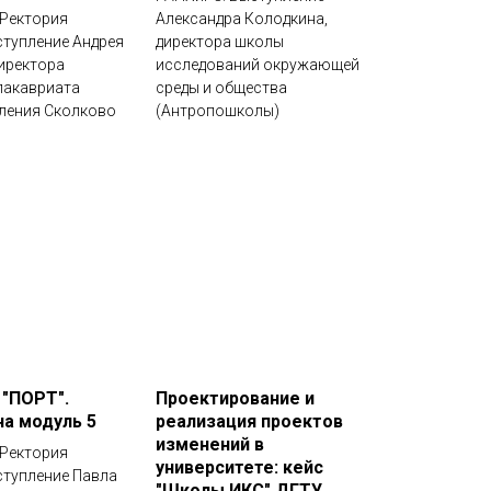
 Ректория
Александра Колодкина,
тупление Андрея
директора школы
иректора
исследований окружающей
лакавриата
среды и общества
ления Сколково
(Антропошколы)
"ПОРТ".
Проектирование и
на модуль 5
реализация проектов
изменений в
 Ректория
университете: кейс
тупление Павла
"Школы ИКС" ДГТУ