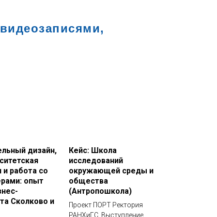
видеозаписями,
льный дизайн,
Кейс: Школа
ситетская
исследований
 и работа со
окружающей среды и
рами: опыт
общества
знес-
(Антропошкола)
та Сколково и
Проект ПОРТ Ректория
РАНХиГС. Выступление