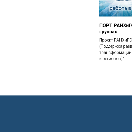
ПОРТ РАНХиГС
группах
Проект РАНХиГС
(Поддержка разв
трансформации 
и регионов)"