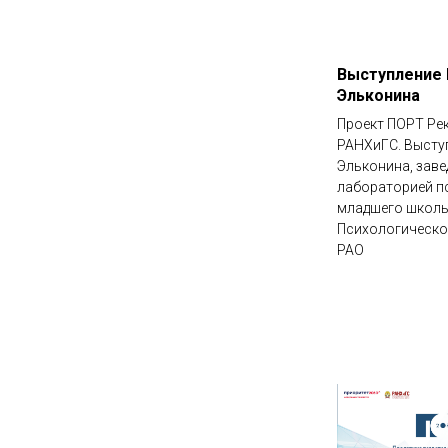
Выступление 
Эльконина
Проект ПОРТ Ре
РАНХиГС. Высту
Эльконина, зав
лабораторией п
младшего школ
Психологическо
РАО