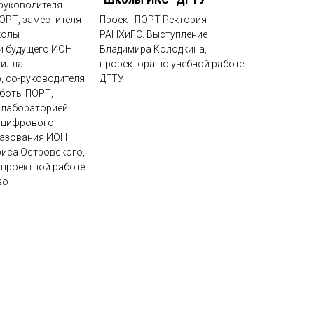
руководителя
ОРТ, заместителя
Проект ПОРТ Ректория
колы
РАНХиГС. Выступление
и будущего ИОН
Владимира Колодкина,
рилла
проректора по учебной работе
, со-руководителя
ДГТУ
боты ПОРТ,
 лабораторией
и цифрового
разования ИОН
иса Островского,
 проектной работе
во