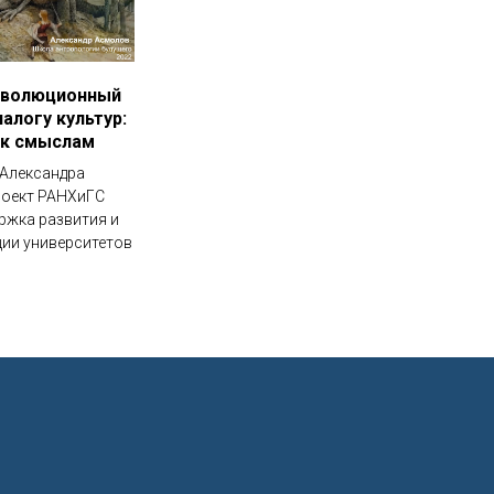
эволюционный
алогу культур:
- к смыслам
 Александра
роект РАНХиГС
ржка развития и
ии университетов