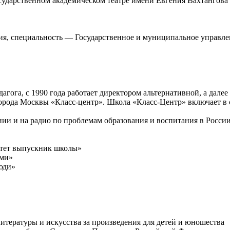
ударственном академическом театре имени Евгения Вахтангова
ия, специальность — Государственное и муниципальное управл
едагога, с 1990 года работает директором альтернативной, а дал
рода Москвы «Класс-центр». Школа «Класс-Центр» включает в с
нии и на радио по проблемам образования и воспитания в России
ситет выпускник школы»
ими»
юди»
итературы и искусства за произведения для детей и юношества