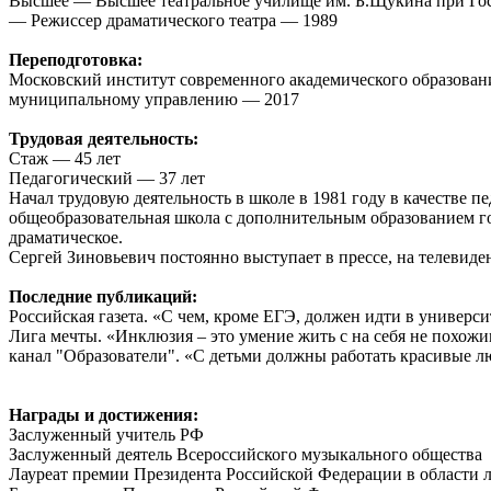
Высшее — Высшее театральное училище им. Б.Щукина при Гос
— Режиссер драматического театра — 1989
Переподготовка:
Московский институт современного академического образован
муниципальному управлению — 2017
Трудовая деятельность:
Стаж — 45 лет
Педагогический — 37 лет
Начал трудовую деятельность в школе в 1981 году в качестве п
общеобразовательная школа с дополнительным образованием го
драматическое.
Сергей Зиновьевич постоянно выступает в прессе, на телевиде
Последние публикаций:
Российская газета. «С чем, кроме ЕГЭ, должен идти в универ
Лига мечты. «Инклюзия – это умение жить с на себя не похож
канал "Образователи". «С детьми должны работать красивые л
Награды и достижения:
Заслуженный учитель РФ
Заслуженный деятель Всероссийского музыкального общества
Лауреат премии Президента Российской Федерации в области л