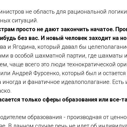
инистров не область для рациональной логики
ных ситуаций.
истрам просто не дают закончить начатое. П
ибудь без вас. И новый человек заходит на но
ва и Ягодина, который давал бы целеполагание
ами в особой шахматной партии, где шахматы 
ем, чаще всего это люди технократической ор
 или Андрей Фурсенко, который был и остаетс
 иногда и фанатичное идеалополагание. Есть и
аско.
асается только сферы образования или все-та
водителем образования - производная от ценн
. В данном случае речь не идет об индивидуа