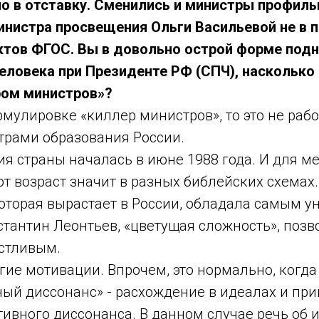
ло в отставку. Сменились и министры профил
министра просвещения Ольги Васильевой не в
ктов ФГОС. Вы в довольно острой форме подн
еловека при Президенте РФ (СПЧ), насколько
ром министров»?
рмулировке «киллер министров», то это не раб
трами образования России.
я страны началась в июне 1988 года. И для мен
этот возраст значит в разных библейских схем
 которая вырастает в России, обладала самым
тантин Леонтьев, «цветущая сложность», поз
стливым.
ие мотивации. Впрочем, это нормально, когда 
ный диссонанс» - расхождение в идеалах и при
тивного диссонанса. В данном случае речь об и