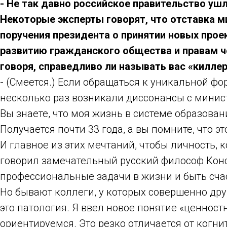
- Не так давно российское правительство уш
Некоторые эксперты говорят, что отставка 
поручения президента о принятии новых прое
развитию гражданского общества и правам ч
говоря, справедливо ли называть вас «килле
- (Смеется.) Если обращаться к уникальной фо
несколько раз возникали диссонансы с минис
Вы знаете, что моя жизнь в системе образовани
Получается почти 33 года, а вы помните, что 
И главное из этих мечтаний, чтобы личность,
говорил замечательный русский философ Конс
профессиональные задачи в жизни и быть сча
Но бывают коллеги, у которых совершенно друг
это патология. Я ввел новое понятие «ценност
ориентируемся. Это резко отличается от когни