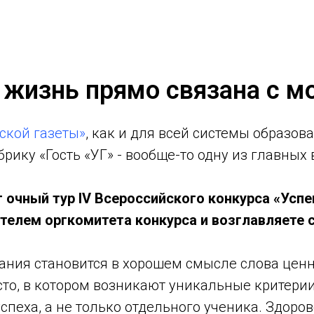
 жизнь прямо связана с м
ской газеты»
, как и для всей системы образов
ику «Гость «УГ» - вообще-то одну из главных в 
т очный тур IV Всероссийского конкурса «Усп
елем оргкомитета конкурса и возглавляете со
вания становится в хорошем смысле слова цен
сто, в котором возникают уникальные критерии
еха, а не только отдельного ученика. Здорово