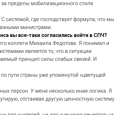
я за пределы мобилизационного стиля
 С системой, где господствует формула, что мы
 разными министрами.
анса вы все-таки согласились войти в СПЧ?
оего коллеги Михаила Федотова. Я понимал и
темами является то, что в ситуации
ваемый принцип силы слабых связей. И
 по пути страны уже упомянутой «цветущей
ых персон. У меня несколько иная логика. Я
кутирую, отстаивая другую ценностную систему
ни для учителей, ни для учеников рецептов на