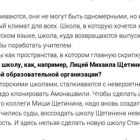
ваются, они не могут быть одномерными, но я
ный климат для всех. Школа, в которую хочется
етском языке, школа, куда возвращаются выпус
бы поработать учителем.
ы как пространства, в котором главную скрипк
 школу, как, например, Лицей Михаила Щетин
й образовательной организации?
 авторскими школами, сталкиваются с невероят
надо клонировать Амонашвили. Чтобы сделать 
го коллеги Миши Щетинина, надо вновь созда
нчились суды, воссоздать школу Щетинина нев
сть. И здесь нельзя сделать новую школу Ста