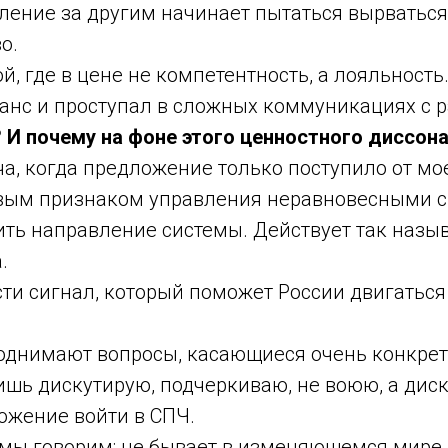
оление за другим начинает пытаться вырватьс
о.
 где в цене не компетентность, а лояльность.
онанс и проступал в сложных коммуникациях с
? И почему на фоне этого ценностного диссон
ча, когда предложение только поступило от м
ым признаком управления неравновесными сис
ть направление системы. Действует так назы
.
ти сигнал, который поможет России двигаться
однимают вопросы, касающиеся очень конкретн
лишь дискутирую, подчеркиваю, не воюю, а дис
ожение войти в СПЧ.
 мы говорим: не бывает в изменяющемся мире 