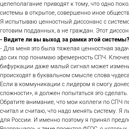
целеполагание приводят к тому, что одно пок
системы в открытое, совершенно иное обществ
Я испытываю ценностный диссонанс с системой,
готовим подданных, а не граждан. Этот дисс
- Видите ли вы выход за рамки этой системы
- Для меня это была тяжелая ценностная зада
до сих пор понимаю эфемерность СПЧ. Ключев
бифуркации даже малый сигнал может измени
происходят в буквальном смысле слова чудеса
Если в коммуникации с лидером я смогу донес
сложности», я должен попытаться это сделать.
Обратите внимание, что мои коллеги по СПЧ п
считал и считаю, что надо менять систему. Я 
для России. И именно поэтому я принял предл
Возвращаясь к теме проектов ФГОС, о которых