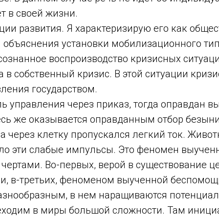
т в своей жизни.
ии развития. Я характеризирую его как общест
я объяснения установки мобилизационного ти
ознанное воспроизводство кризисных ситуаций.
а в собственный кризис. В этой ситуации криз
ления государством.
иль управления через приказ, тогда оправдан в
здесь же оказывается оправданным отбор безын
 через клетку пропускался легкий ток. Животн
ало эти слабые импульсы. Это феномен вы­учен
 чертами. Во-первых, верой в существование це
и, в-третьих, феноменом выученной беспомощ
 разнообразным, в нем наращиваются потенциа
ходим в миры большой сложности. Там инициат