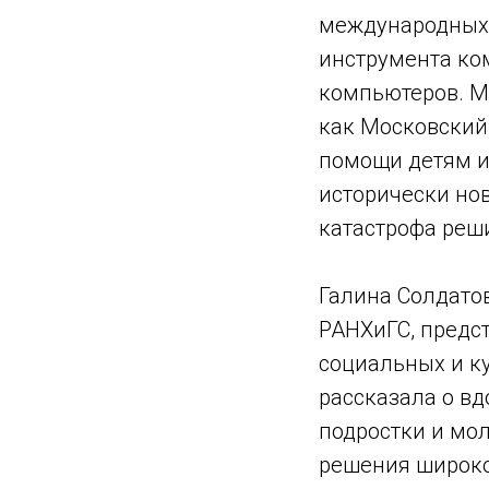
международных 
инструмента ко
компьютеров. М
как Московский
помощи детям и
исторически но
катастрофа реши
Галина Солдато
РАНХиГС, предс
социальных и к
рассказала о в
подростки и мо
решения широко