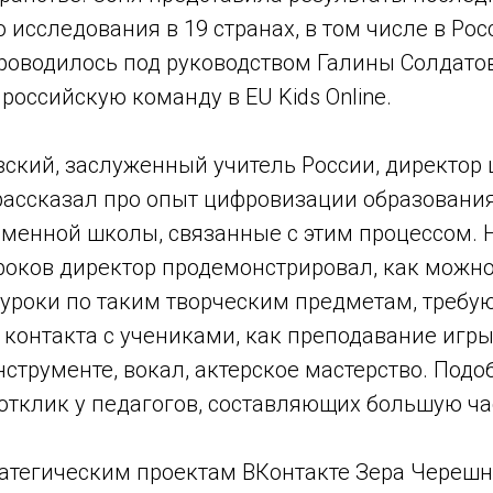
исследования в 19 странах, в том числе в Росс
роводилось под руководством Галины Солдато
оссийскую команду в EU Kids Online.
вский, заслуженный учитель России, директор
рассказал про опыт цифровизации образования
менной школы, связанные с этим процессом. 
роков директор продемонстрировал, как можн
уроки по таким творческим предметам, треб
контакта с учениками, как преподавание игры
струменте, вокал, актерское мастерство. Под
отклик у педагогов, составляющих большую ча
ратегическим проектам ВКонтакте Зера Череш