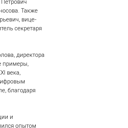
 Петрович
носова. Также
рьевич, вице-
тель секретаря
лова, директора
е примеры,
I века,
цифровым
ле, благодаря
ции и
лился опытом