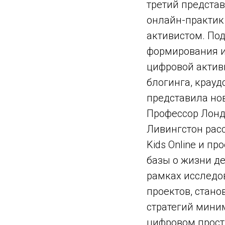
третий предста
онлайн-практик
активистом. По
формирования и
цифровой актив
блогинга, крауд
представила нов
Профессор Лонд
Ливингстон рас
Kids Online и п
базы о жизни де
рамках исследо
проектов, стано
стратегий мини
цифровом прост