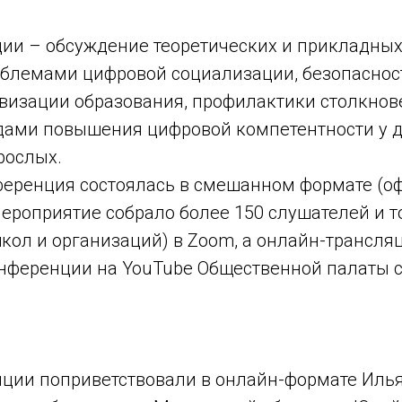
ии – обсуждение теоретических и прикладных
облемами цифровой социализации, безопаснос
овизации образования, профилактики столкнов
дами повышения цифровой компетентности у д
рослых.
нференция состоялась в смешанном формате (о
ероприятие собрало более 150 слушателей и т
кол и организаций) в Zoom, а онлайн-трансля
онференции на YouTube Общественной палаты 
нции поприветствовали в онлайн-формате Иль