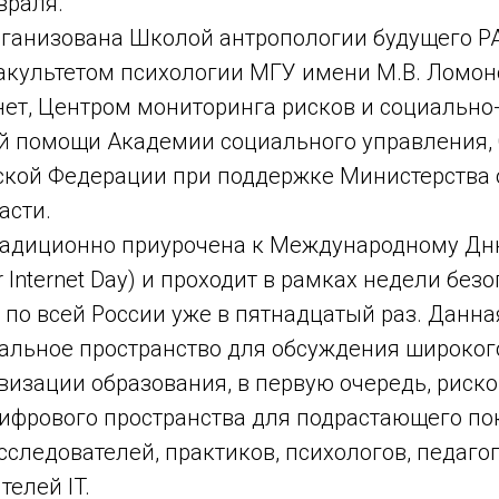
враля.
ганизована Школой антропологии будущего Р
факультетом психологии МГУ имени М.В. Ломон
нет, Центром мониторинга рисков и социально
й помощи Академии социального управления,
ской Федерации при поддержке Министерства
асти.
адиционно приурочена к Международному Дн
r Internet Day) и проходит в рамках недели без
я по всей России уже в пятнадцатый раз. Данн
альное пространство для обсуждения широког
изации образования, в первую очередь, риско
ифрового пространства для подрастающего по
сследователей, практиков, психологов, педаго
телей IT.