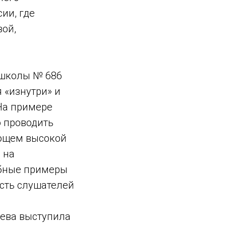
ии, где
вой,
 школы № 686
 «изнутри» и
На примере
о проводить
ующем высокой
 на
обные примеры
сть слушателей
нева выступила