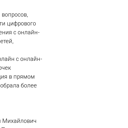
 вопросов,
ти цифрового
ения с онлайн-
етей,
флайн с онлайн-
очек
ция в прямом
собрала более
я Михайлович