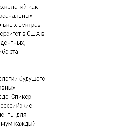
ехнологий как
ерсональных
альных центров
ерситет в США в
едентных,
ибо эта
ологии будущего
тивных
еде. Спикер
 российские
менты для
нимум каждый