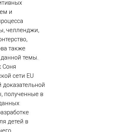
зитивных
лем и
процесса
ы, челленджи,
нтерство,
ова также
 данной темы.
к Соня
кой сети EU
ой доказательной
ы, полученные в
 данных
разработке
ля детей в
него