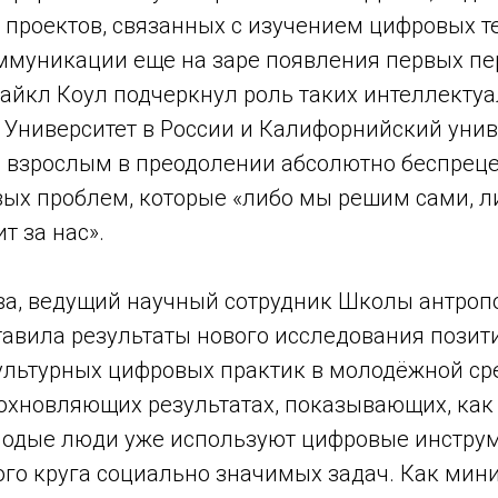
проектов, связанных с изучением цифровых т
ммуникации еще на заре появления первых п
айкл Коул подчеркнул роль таких интеллекту
 Университет в России и Калифорнийский унив
 взрослым в преодолении абсолютно беспрец
вых проблем, которые «либо мы решим сами, л
т за нас».
ва, ведущий научный сотрудник Школы антроп
тавила результаты нового исследования пози
ультурных цифровых практик в молодёжной ср
дохновляющих результатах, показывающих, как
лодые люди уже используют цифровые инстру
го круга социально значимых задач. Как ми