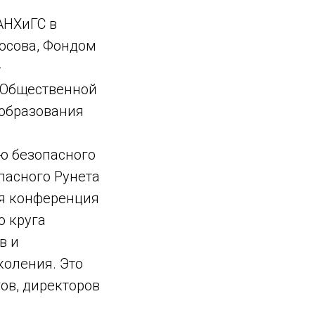
АНХиГС в
осова, Фондом
-
 Общественной
 образования
ю безопасного
опасного Рунета
ая конференция
о круга
в и
коления. Это
гов, директоров