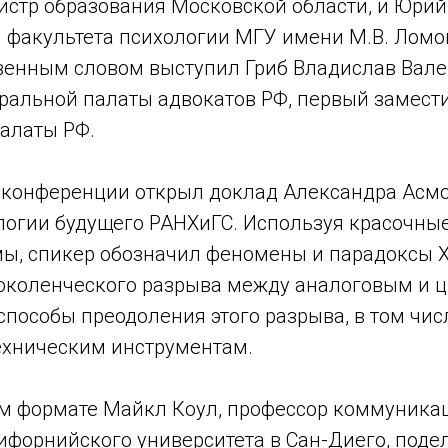
истр образования Московской области, и Юрий
н факультета психологии МГУ имени М.В. Ломо
твенным словом выступил Гриб Владислав Вале
ральной палаты адвокатов РФ, первый замести
алаты РФ.
 конференции открыл доклад Александра Асмо
огии будущего РАНХиГС. Используя красочны
ы, спикер обозначил феномены и парадоксы XX
околенческого разрыва между аналоговым и 
пособы преодоления этого разрыва, в том чис
хническим инструментам.
м формате Майкл Коул, профессор коммуника
ифорнийского университета в Сан-Диего, поде