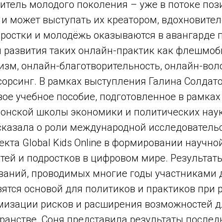
витель молодого поколения – уже в потоке по
 и может выступать их креатором, вдохновите
дростки и молодёжь оказываются в авангарде 
 развития таких онлайн-практик как флешмоб
изм, онлайн-благотворительность, онлайн-воло
сорсинг. В рамках выступления Галина Солдат
ое учебное пособие, подготовленное в рамках
онской школы экономики и политических нау
сказала о роли международной исследовательс
роекта Global Kids Online в формировании научн
тей и подростков в цифровом мире. Результат
ваний, проводимых многие годы участниками
вятся основой для политиков и практиков при 
мизации рисков и расширения возможностей д
ранстве. Соня представила результаты послед