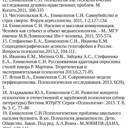
исследования духовно-нравственных проблем. М.
Когито,2011, 308-335
13. Чистопольская К.А., Ениколопов С.Н. Самоубийство и
страх смерти. Форум агрессологии. 2011, 1-2,127-134.
14. Ениколопов С.Н. Насилие и массовая коммуникация.
Человек как субъект и объект медиапсихологии. - М.: МГУ
имении М.В.Ломоносова/ Ин-т человека, 2011, 555-574.
15. Стефаненко Е.А., Ениколопов С.Н., Иванова Е.М.
Социодемографические аспекты гелатофобии в России.
Вопросы психологии,2013,2, 104-111.
16. Иванова Е.М., Митина О.В., Зайцева А.С., Стефаненко
Е.А., Ениколопов С.Н.
Русскоязычная адаптация опросника
стилей юмора Р. Мартина. Теоретическая и
экспериментальная психология 2013,6,2,71-85.
17. Ясная В.А., Ениколопов С.Н. Современные модели
перфекционизма. Психологические исследования, 2013, 6(29),
1.
18. Атаджыкова Ю.А, Ениколопов С.Н. Развитие концепта
психопатии в отечественной и зарубежной психологии (обзор
литературы) Вестник ЮУрГУ. Серия «Психология». 2015. Т. 8,
№ 3. С. 77–86
19. Ениколопов С.Н Психологические проблемы школьного
насилия буллинга. В кн. Психология девиантности. Дети.
Общество. Закон. Под ред. А.А.Реана.- М.:ЮНИТИ-ДАНА,