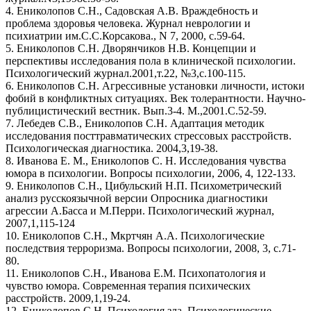
4. Ениколопов С.Н., Садовская А.В. Враждебность и
проблема здоровья человека. Журнал неврологии и
психиатрии им.С.С.Корсакова., N 7, 2000, с.59-64.
5. Ениколопов С.Н. Дворянчиков Н.В. Концепции и
перспективы исследования пола в клинической психологии.
Психологический журнал.2001,т.22, №3,с.100-115.
6. Ениколопов С.Н. Агрессивные установки личности, истоки
фобий в конфликтных ситуациях. Век толерантности. Научно-
публицистический вестник. Вып.3-4. М.,2001.С.52-59.
7. Лебедев С.В., Ениколопов С.Н. Адаптация методик
исследования посттравматических стрессовых расстройств.
Психологическая диагностика. 2004,3,19-38.
8. Иванова Е. М., Ениколопов С. Н. Исследования чувства
юмора в психологии. Вопросы психологии, 2006, 4, 122-133.
9. Ениколопов С.Н., Цибульский Н.П. Психометрический
анализ русскоязычной версии Опросника диагностики
агрессии А.Басса и М.Перри. Психологический журнал,
2007,1,115-124
10. Ениколопов С.Н., Мкртчян А.А. Психологические
последствия терроризма. Вопросы психологии, 2008, 3, с.71-
80.
11. Ениколопов С.Н., Иванова Е.М. Психопатология и
чувство юмора. Современная терапия психических
расстройств. 2009,1,19-24.
12. Ениколопов С.Н. Психология зла. Психологические