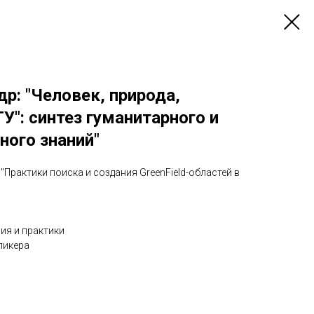
р: "Человек, природа,
У": синтез гуманитарного и
ного знаний"
"Практики поиска и создания GreenField-областей в
ия и практики
пикера